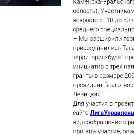
Каменска-Уральского
область). Участникам
возрасте от 18 до 50
среднего специально
– Мы расширили гео
присоединились Тага
территорияхбудет пр
инициатив в трех на
гранты в размере 200
президент Благотвор
Левицкая.
Для участия в проек
сайте
ЛигаУправленц
видеообращение с ра
принять участие, оп