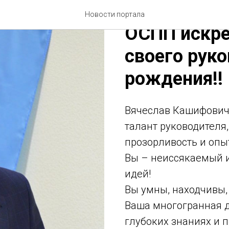
Исполнител
Новости портала
ОСПП искре
своего рук
рождения!!
Вячеслав Кашифович,
талант руководителя
прозорливость и опы
Вы – неиссякаемый 
идей!
Вы умны, находчивы,
Ваша многогранная д
глубоких знаниях и 