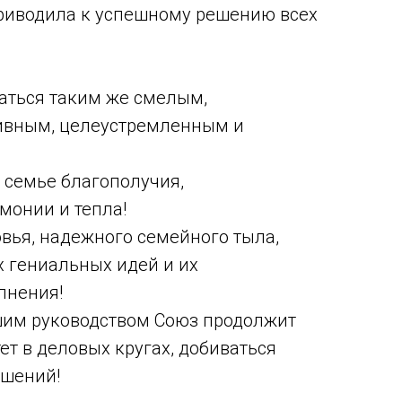
риводила к успешному решению всех
аться таким же смелым,
ивным, целеустремленным и
 семье благополучия,
монии и тепла!
вья, надежного семейного тыла,
х гениальных идей и их
лнения!
шим руководством Союз продолжит
ет в деловых кругах, добиваться
ршений!