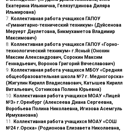
Екатерина Ильинична, Гелязутдинова Диляра
Ильмировна)
7.
Коллективная работа учащихся ГАПОУ
«Гуманитарно-технический техникум» (Дуйсенова
Меруерт Даулетовна, Бикмухаметов Владимир
Максимович)
8.
Коллективная работа учащихся ГАПОУ «Горно-
технологический техникум» г.Ясный (Онохин
Максим Александрович, Сорокин Максим
Геннадьевич, Воронов Григорий Вячеславович)
9.
Коллективная работа учащихся МБОУ «Средняя
общеобразовательная школа №7 г. Медногорска»
(Жигулин Кирилл Владиславович, Катышев Кирилл
Витальевич, Сотникова Полина Юрьевна)
10.
Коллективная работа учащихся МОАУ «Лицей
№3» г.Оренбург (Алексеева Диана Сергеевна,
Воробьева Полина Николаевна, Игизова Асемгуль
Ирмухановна)
11.
Коллективная работа учащихся МОАУ «СОШ
№24 г.Орска» (Родионова Елизавета Николаевна,