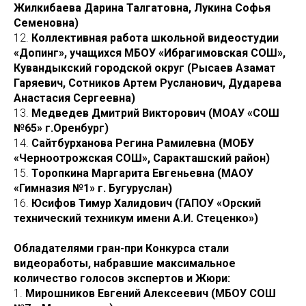
Жилкибаева Дарина Талгатовна, Лукина Софья
Семеновна)
12.
Коллективная работа школьной видеостудии
«Допинг», учащихся МБОУ «Ибрагимовская СОШ»,
Кувандыкский городской округ (Рысаев Азамат
Гаряевич, Сотников Артем Русланович, Дударева
Анастасия Сергеевна)
13.
Медведев Дмитрий Викторович (МОАУ «СОШ
№65» г.Оренбург)
14.
Сайтбурханова Регина Рамилевна (МОБУ
«Черноотрожская СОШ», Саракташский район)
15.
Торопкина Маргарита Евгеньевна (МАОУ
«Гимназия №1» г. Бугуруслан)
16.
Юсифов Тимур Халидович (ГАПОУ «Орский
технический техникум имени А.И. Стеценко»)
Обладателями гран-при Конкурса стали
видеоработы, набравшие максимальное
количество голосов экспертов и Жюри:
1.
Мирошников Евгений Алексеевич (МБОУ СОШ