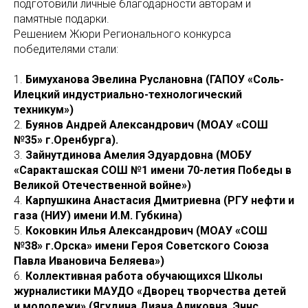
подготовили личные благодарности авторам и
памятные подарки.
Решением Жюри Регионального конкурса
победителями стали:
1.
Бимуханова Эвелина Руслановна (ГАПОУ «Соль-
Илецкий индустриально-технологический
техникум»)
2.
Буянов Андрей Александрович (МОАУ «СОШ
№35» г.Оренбурга).
3.
Зайнутдинова Амелия Эдуардовна (МОБУ
«Саракташская СОШ №1 имени 70-летия Победы в
Великой Отечественной войне»)
4.
Карпушкина Анастасия Дмитриевна (РГУ нефти и
газа (НИУ) имени И.М. Губкина)
5.
Коковкин Илья Александрович (МОАУ «СОШ
№38» г.Орска» имени Героя Советского Союза
Павла Ивановича Беляева»)
6.
Коллективная работа обучающихся Школы
журналистики МАУДО «Дворец творчества детей
и молодежи» (Ягудина Диана Аликовна, Эннс