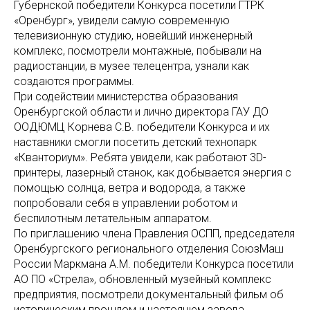
Губернской победители Конкурса посетили ГТРК
«Оренбург», увидели самую современную
телевизионную студию, новейший инженерный
комплекс, посмотрели монтажные, побывали на
радиостанции, в музее телецентра, узнали как
создаются программы.
При содействии министерства образования
Оренбургской области и лично директора ГАУ ДО
ООДЮМЦ Корнева С.В. победители Конкурса и их
наставники смогли посетить детский технопарк
«Кванториум». Ребята увидели, как работают 3D-
принтеры, лазерный станок, как добывается энергия с
помощью солнца, ветра и водорода, а также
попробовали себя в управлении роботом и
беспилотным летательным аппаратом.
По приглашению члена Правления ОСПП, председателя
Оренбургского регионального отделения СоюзМаш
России Маркмана А.М. победители Конкурса посетили
АО ПО «Стрела», обновленный музейный комплекс
предприятия, посмотрели документальный фильм об
историческим прошлом и настоящем завода,