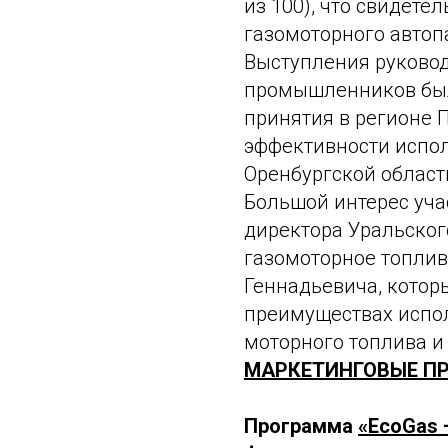
из 100), что свидете
газомоторного автоп
Выступления руковод
промышленников был
принятия в регионе
эффективности испол
Оренбургской област
Большой интерес уча
директора Уральског
газомоторное топлив
Геннадьевича, кото
преимуществах испол
моторного топлива и
МАРКЕТИНГОВЫЕ П
Программа
«EcoGas 