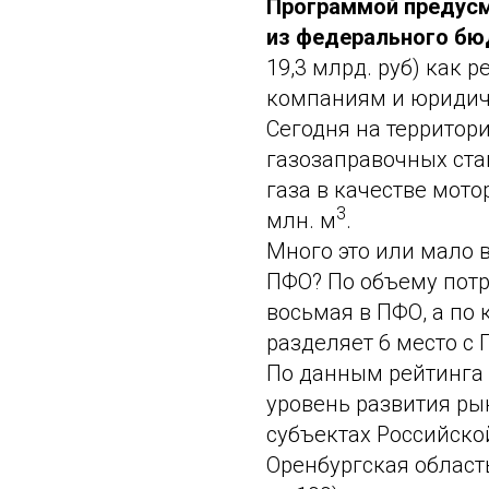
Программой предусм
из федерального б
19,3 млрд. руб) как 
компаниям и юридич
Сегодня на территор
газозаправочных ста
газа в качестве мото
3
млн. м
.
Много это или мало 
ПФО? По объему потр
восьмая в ПФО, а по 
разделяет 6 место с
По данным рейтинга 
уровень развития ры
субъектах Российско
Оренбургская область