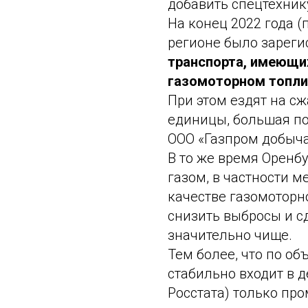
добавить спецтехнику
На конец 2022 года 
регионе было зарег
транспорта, имеющи
газомоторном топлив
При этом ездят на сж
единицы, большая п
ООО «Газпром добыча
В то же время Оренб
газом, в частности м
качестве газомоторн
снизить выбросы и с
значительно чище.
Тем более, что по о
стабильно входит в д
Росстата) только пр