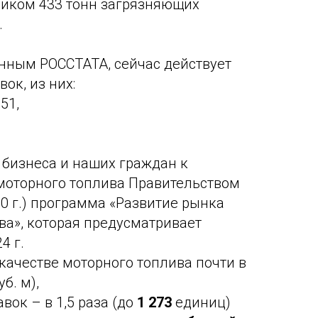
ником 433 тонн загрязняющих
.
анным РОССТАТА, сейчас действует
ок, из них:
51,
бизнеса и наших граждан к
моторного топлива Правительством
0 г.) программа «Развитие рынка
ва», которая предусматривает
4 г.
 качестве моторного топлива почти в
б. м),
вок – в 1,5 раза (до
1 273
единиц)