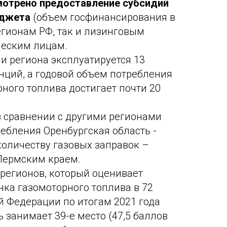
отрено предоставление субсидий
юджета
(объем госфинансирования в
регионам РФ, так и лизинговым
еским лицам.
ии региона эксплуатируется 13
нций, а годовой объем потребления
рного топлива достигает почти 20
в сравнении с другими регионами
ебления Оренбургская область -
количеству газовых заправок –
 Пермским краем.
регионов, который оценивает
нка газомоторного топлива в 72
й Федерации по итогам 2021 года
 занимает 39-е место (47,5 баллов