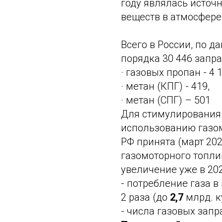
году являлась источ
веществ в атмосфере
Всего в России, по д
порядка 30 446 заправ
· газовых пропан - 4 1
· метан (КПГ) - 419,
· метан (СПГ) – 501
Для стимулирования 
использованию газо
РФ принята (март 202
газомоторного топли
увеличение уже в 202
- потребление газа в
2 раза (до
2,7
млрд. ку
- числа газовых запра