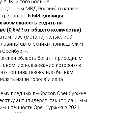
 АПК, и того больше.
(по данным МВД России) в нашем
истрировано
5 643 единицы
х возможность ездить на
е (0,6%!!! от общего количества).
атом газе (метане) только 703
оловины автотехники принадлежит
 Оренбург».
ургская область богатп природным
етаном, использование которого в
ого топлива позволило бы нам
делать наши города и села
бъему вредных выбросов Оренбуржье
есятку антилидеров, так (по данным
омышленность Оренбуржья в 2021