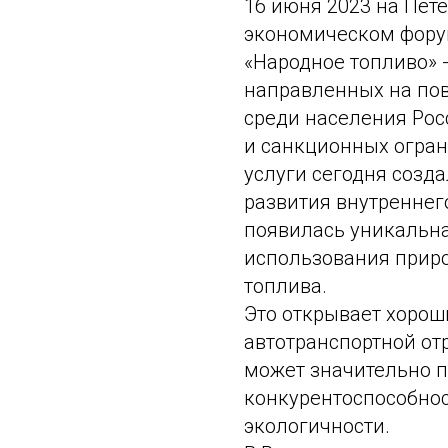
16 июня 2023 на Пе
экономическом фору
«Народное топливо» 
направленных на по
среди населения Рос
и санкционных огран
услуги сегодня созд
развития внутреннего
появилась уникальн
использования приро
топлива.
Это открывает хорош
автотранспортной отр
может значительно 
конкурентоспособнос
экологичности.