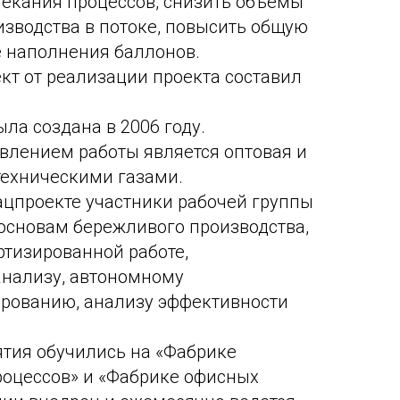
текания процессов, снизить объемы
зводства в потоке, повысить общую
е наполнения баллонов.
т от реализации проекта составил
ла создана в 2006 году.
влением работы является оптовая и
техническими газами.
нацпроекте участники рабочей группы
основам бережливого производства,
артизированной работе,
анализу, автономному
ированию, анализу эффективности
тия обучились на «Фабрике
роцессов» и «Фабрике офисных