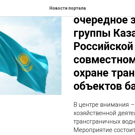
В Оренбург
Новости портала
очередное 
группы Каз
Российской
совместном
охране тра
объектов ба
В центре внимания –
хозяйственной деят
трансграничных водн
Мероприятие состоит